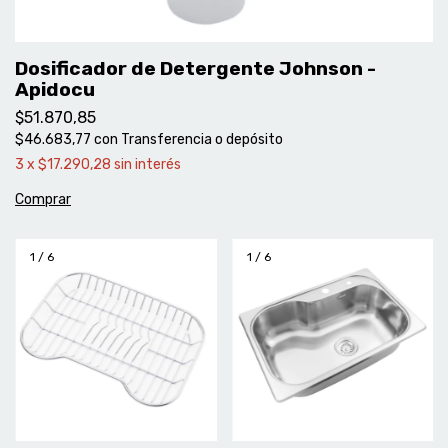
Dosificador de Detergente Johnson -
Apidocu
$51.870,85
$46.683,77
con
Transferencia o depósito
3
x
$17.290,28
sin interés
1
/
6
1
/
6