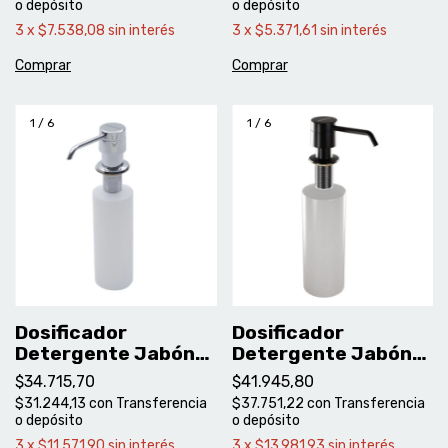
o depósito
o depósito
3
x
$7.538,08
sin interés
3
x
$5.371,61
sin interés
1
/
6
1
/
6
Dosificador
Dosificador
Detergente Jabón
Detergente Jabón
Liquido Johnson -
Liquido Johnson
$34.715,70
$41.945,80
Apido
Negro - Apidob
$31.244,13
con
Transferencia
$37.751,22
con
Transferencia
o depósito
o depósito
3
x
$11.571,90
sin interés
3
x
$13.981,93
sin interés