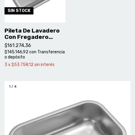
SIN STOCK
Pileta De Lavadero
Con Fregadero
Johnson Acero -
$161.274,36
Ln50
$145.146,92
con
Transferencia
o depósito
3
x
$53.758,12
sin interés
1
/
4