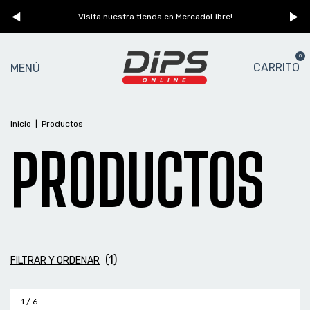
n
Visita nuestra tienda en MercadoLibre!
0
CARRITO
MENÚ
Inicio
|
Productos
PRODUCTOS
(
1
)
FILTRAR Y ORDENAR
1
/
6