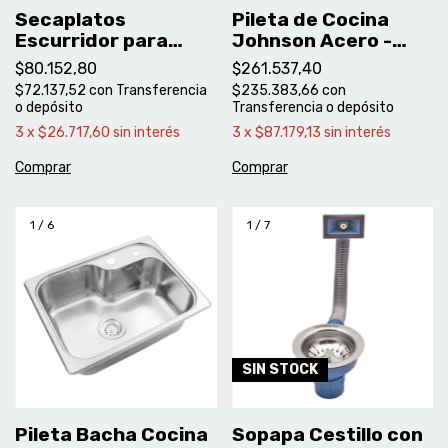
Secaplatos
Pileta de Cocina
Escurridor para
Johnson Acero -
Pileta Johnson
Luxor SI71 AD
$80.152,80
$261.537,40
Luxor SI55 Mini –
$72.137,52
con
Transferencia
$235.383,66
con
Caselm
o depósito
Transferencia o depósito
3
x
$26.717,60
sin interés
3
x
$87.179,13
sin interés
1
/
6
1
/
7
SIN STOCK
Pileta Bacha Cocina
Sopapa Cestillo con