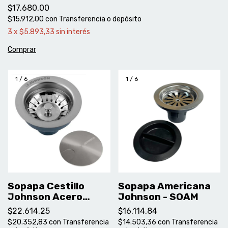
$17.680,00
$15.912,00
con
Transferencia o depósito
3
x
$5.893,33
sin interés
1
/
6
1
/
6
Sopapa Cestillo
Sopapa Americana
Johnson Acero
Johnson - SOAM
Inoxidable con
$22.614,25
$16.114,84
Cubre Cestillo
$20.352,83
con
Transferencia
$14.503,36
con
Transferencia