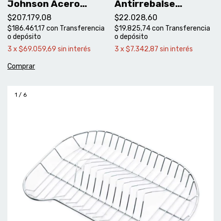
Johnson Acero
Antirrebalse
Luxor Mini Si55AD
Johnson -
$207.179,08
$22.028,60
APISOCESUCR
$186.461,17
con
Transferencia
$19.825,74
con
Transferencia
o depósito
o depósito
3
x
$69.059,69
sin interés
3
x
$7.342,87
sin interés
1
/
6