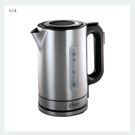
1
/
5