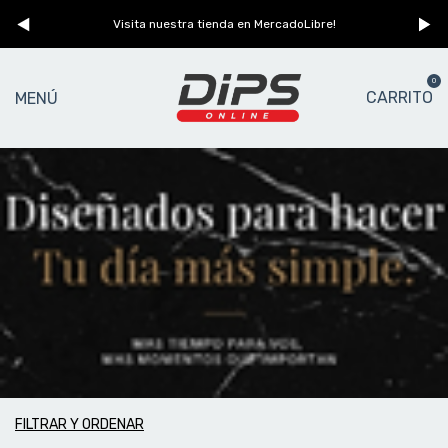
n
Visita nuestra tienda en MercadoLibre!
0
CARRITO
MENÚ
PAVAS
FILTRAR Y ORDENAR