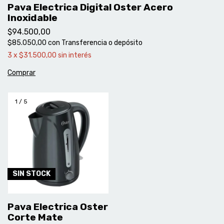
Pava Electrica Digital Oster Acero
Inoxidable
$94.500,00
$85.050,00
con
Transferencia o depósito
3
x
$31.500,00
sin interés
1
/
5
SIN STOCK
Pava Electrica Oster
Corte Mate