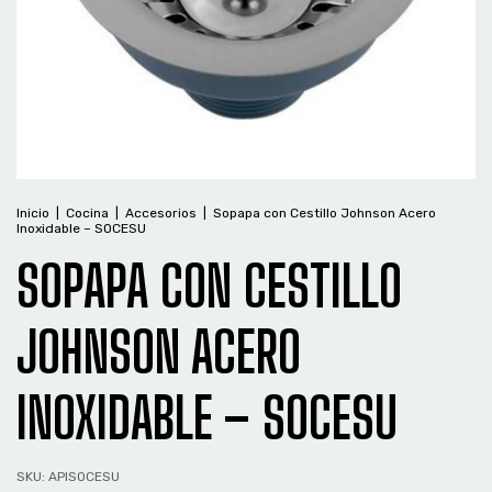
Inicio
|
Cocina
|
Accesorios
|
Sopapa con Cestillo Johnson Acero
Inoxidable – SOCESU
SOPAPA CON CESTILLO
JOHNSON ACERO
INOXIDABLE – SOCESU
SKU:
APISOCESU