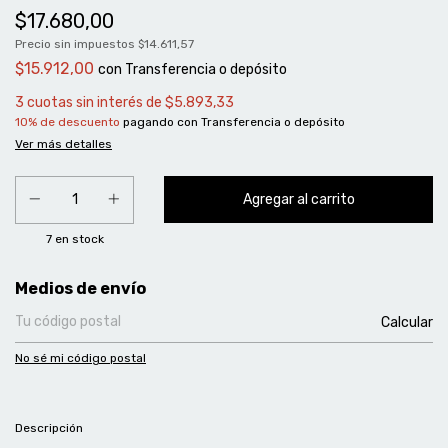
$17.680,00
Precio sin impuestos
$14.611,57
$15.912,00
con
Transferencia o depósito
3
cuotas sin interés de
$5.893,33
10% de descuento
pagando con Transferencia o depósito
Ver más detalles
7
en stock
Entregas para el CP:
Medios de envío
Calcular
No sé mi código postal
Descripción