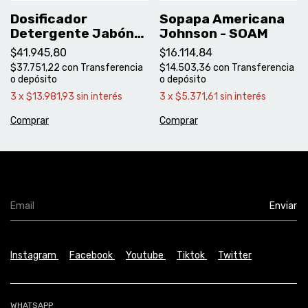
Dosificador
Sopapa Americana
Detergente Jabón
Johnson - SOAM
Liquido Johnson
$41.945,80
$16.114,84
Negro - Apidob
$37.751,22
con
Transferencia
$14.503,36
con
Transferencia
o depósito
o depósito
3
x
$13.981,93
sin interés
3
x
$5.371,61
sin interés
Instagram
Facebook
Youtube
Tiktok
Twitter
WHATSAPP