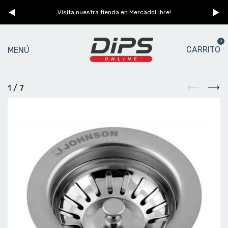
n
Visita nuestra tienda en MercadoLibre!
0
CARRITO
MENÚ
1
/
7