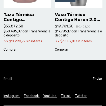
Taza Térmica
Vaso Térmico
Contigo
Contigo Huron 2.0
Streeterville 414 ml
473 ml – Blue Corn
$33.872,30
$19.761,30
$30.402,00
Rosa con Tapa | Mug
$30.485,07
con
Transferencia
$17.785,17
con
Transferencia o
Térmico
o depósito
depósito
3
x
$11.290,77
sin interés
3
x
$6.587,10
sin interés
Instagram
Facebook
Youtube
Tiktok
Twitter