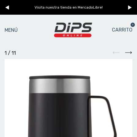
n
Visita nuestra tienda en MercadoLibre!
0
CARRITO
MENÚ
1
/
11