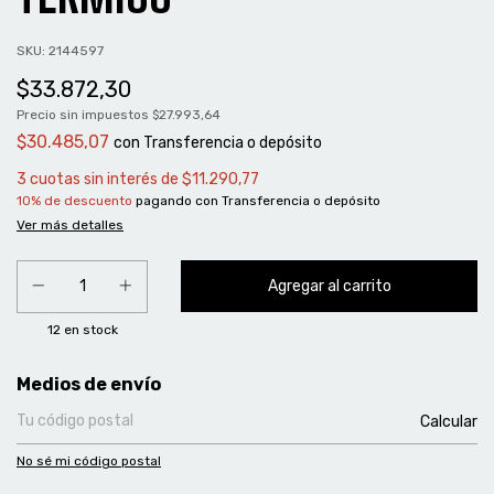
SKU:
2144597
$33.872,30
Precio sin impuestos
$27.993,64
$30.485,07
con
Transferencia o depósito
3
cuotas sin interés de
$11.290,77
10% de descuento
pagando con Transferencia o depósito
Ver más detalles
12
en stock
Entregas para el CP:
Medios de envío
Calcular
No sé mi código postal