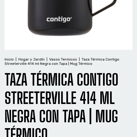
Inicio
|
Hogar y Jardín
|
Vasos Termicos
|
Taza Térmica Contigo
Streeterville 414 ml Negra con Tapa | Mug Térmico
TAZA TÉRMICA CONTIGO
STREETERVILLE 414 ML
NEGRA CON TAPA | MUG
TÉRMICO